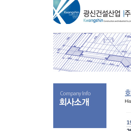
메
본
뉴
문
바
으
로
로
가
바
기
로
가
기