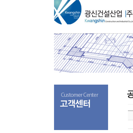
메
본
뉴
문
바
으
로
로
가
바
기
로
가
기