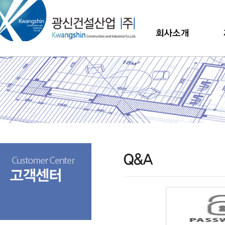
메
본
뉴
문
바
으
로
로
가
바
기
로
가
기